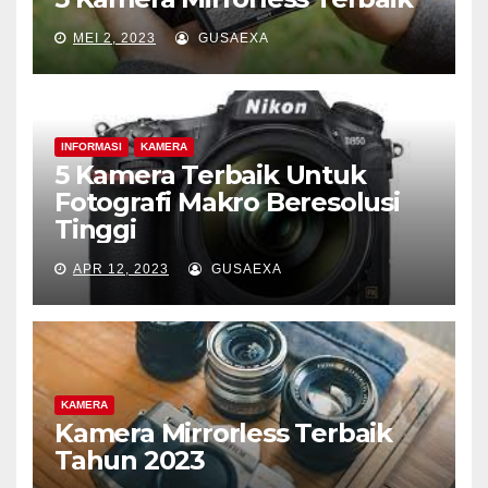
MEI 2, 2023
GUSAEXA
INFORMASI
KAMERA
5 Kamera Terbaik Untuk
Fotografi Makro Beresolusi
Tinggi
APR 12, 2023
GUSAEXA
KAMERA
Kamera Mirrorless Terbaik
Tahun 2023