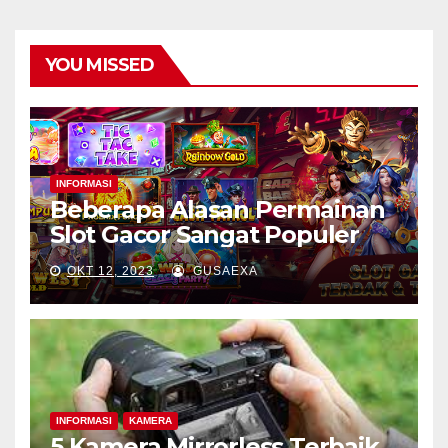
YOU MISSED
INFORMASI
Beberapa Alasan Permainan
Slot Gacor Sangat Populer
OKT 12, 2023
GUSAEXA
INFORMASI
KAMERA
5 Kamera Mirrorless Terbaik