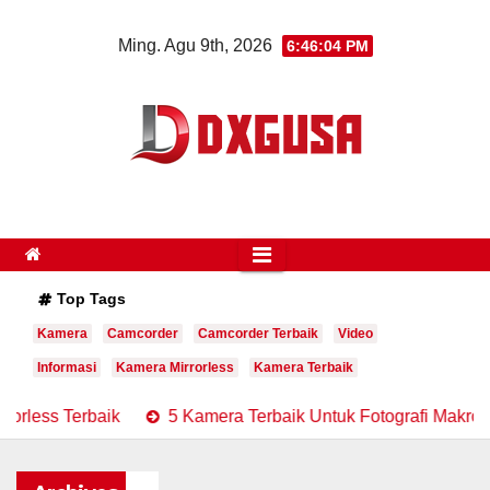
Skip
Ming. Agu 9th, 2026
6:46:05 PM
to
content
Top Tags
Kamera
Camcorder
Camcorder Terbaik
Video
Informasi
Kamera Mirrorless
Kamera Terbaik
k
5 Kamera Terbaik Untuk Fotografi Makro Beresolusi Ting