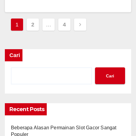
Paginasi
1
2
…
4
pos
Cari
Cari
Recent Posts
Beberapa Alasan Permainan Slot Gacor Sangat
Populer