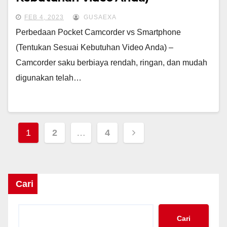
FEB 4, 2023
GUSAEXA
Perbedaan Pocket Camcorder vs Smartphone
(Tentukan Sesuai Kebutuhan Video Anda) –
Camcorder saku berbiaya rendah, ringan, dan mudah
digunakan telah…
Paginasi
1
2
…
4
pos
Cari
Cari