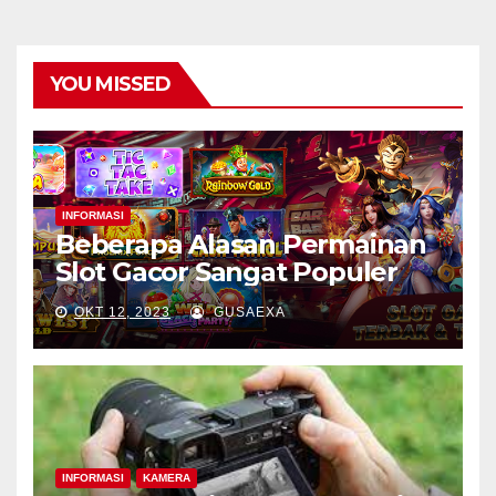
YOU MISSED
INFORMASI
Beberapa Alasan Permainan
Slot Gacor Sangat Populer
OKT 12, 2023
GUSAEXA
INFORMASI
KAMERA