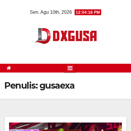
Skip
Sen. Agu 10th, 2026
12:04:19 PM
to
content
Penulis:
gusaexa