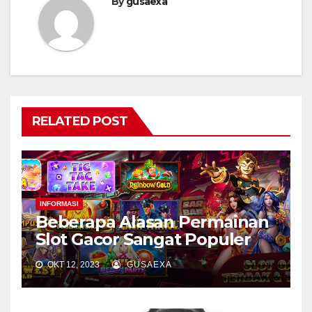
By
gusaexa
RELATED POST
INFORMASI
Beberapa Alasan Permainan
Slot Gacor Sangat Populer
OKT 12, 2023
GUSAEXA