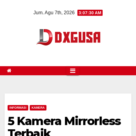
Skip
Jum. Agu 7th, 2026
3:07:31 AM
to
content
INFORMASI
KAMERA
5 Kamera Mirrorless
Terbaik