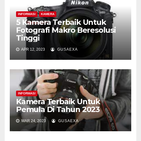
INFORMASI
KAMERA
5 Kamera Terbaik Untuk
Fotografi Makro Beresolusi
Tinggi
APR 12, 2023
GUSAEXA
INFORMASI
Kamera Terbaik Untuk
Pemula Di Tahun 2023
MAR 24, 2023
GUSAEXA