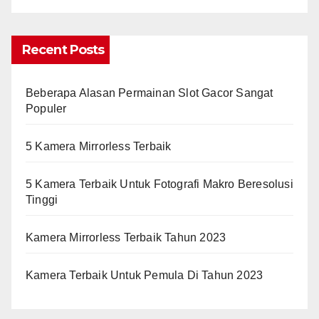
Recent Posts
Beberapa Alasan Permainan Slot Gacor Sangat
Populer
5 Kamera Mirrorless Terbaik
5 Kamera Terbaik Untuk Fotografi Makro Beresolusi
Tinggi
Kamera Mirrorless Terbaik Tahun 2023
Kamera Terbaik Untuk Pemula Di Tahun 2023