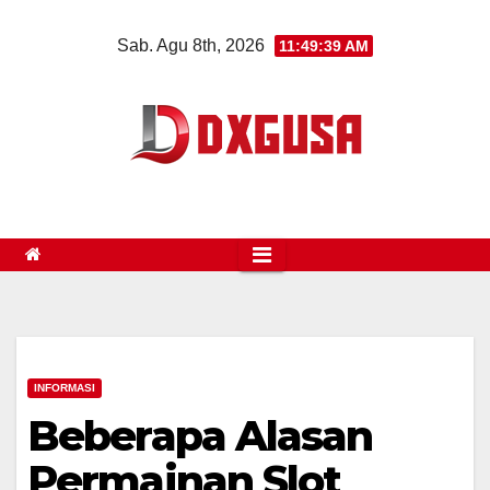
Skip
Sab. Agu 8th, 2026
11:49:40 AM
to
content
INFORMASI
Beberapa Alasan
Permainan Slot