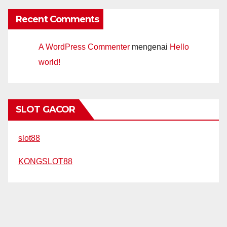
Recent Comments
A WordPress Commenter
mengenai
Hello
world!
SLOT GACOR
slot88
KONGSLOT88