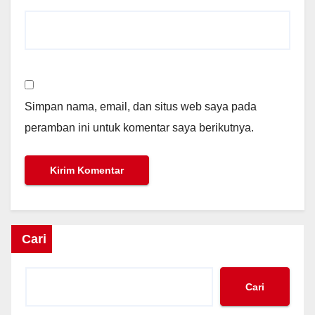
Simpan nama, email, dan situs web saya pada
peramban ini untuk komentar saya berikutnya.
Cari
Cari