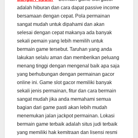
adalah hiburan dan cara dapat passive income
bersamaan dengan cepat. Pola permainan
sangat mudah untuk dipahami dan akan
selesai dengan cepat makanya ada banyak
sekali pemain yang lebih memilih untuk
bermain game tersebut. Taruhan yang anda
lakukan selalu aman dan memberikan peluang
menang tinggi dengan mengenal baik apa saja
yang berhubungan dengan permainan gacor
online ini. Game slot gacor memiliki banyak
sekali jenis permainan, fitur dan cara bermain
sangat mudah jika anda memahami semua
bagian dari game pasti akan lebih mudah
menemukan jalan jackpot permainan. Lokasi
bermain game terbaik adalah situs judi terbaik
yang memiliki hak kemitraan dan lisensi resmi