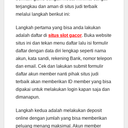
terjangkau dan aman di situs judi terbaik
melalui langkah berikut ini:
Langkah pertama yang bisa anda lakukan
adalah daftar di
situs slot gacor
. Buka website
situs ini dan tekan menu daftar lalu isi formulir
daftar dengan data diri lengkap seperti nama
akun, kata sandi, rekening Bank, nomor telepon
dan email. Cek dan lakukan submit formulir
daftar akun member nanti pihak situs judi
terbaik akan memberikan ID member yang bisa
dipakai untuk melakukan login kapan saja dan
dimanapun.
Langkah kedua adalah melakukan deposit
online dengan jumlah yang bisa memberikan
peluang menang maksimal. Akun member