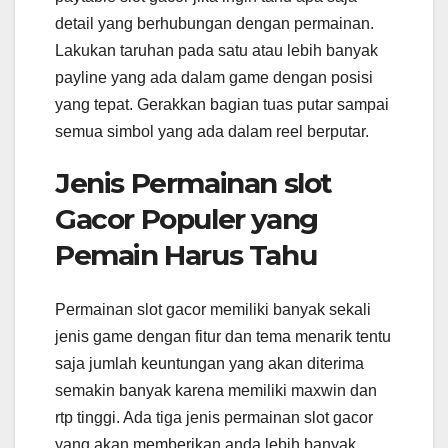
detail yang berhubungan dengan permainan.
Lakukan taruhan pada satu atau lebih banyak
payline yang ada dalam game dengan posisi
yang tepat. Gerakkan bagian tuas putar sampai
semua simbol yang ada dalam reel berputar.
Jenis Permainan slot
Gacor Populer yang
Pemain Harus Tahu
Permainan slot gacor memiliki banyak sekali
jenis game dengan fitur dan tema menarik tentu
saja jumlah keuntungan yang akan diterima
semakin banyak karena memiliki maxwin dan
rtp tinggi. Ada tiga jenis permainan slot gacor
yang akan memberikan anda lebih banyak