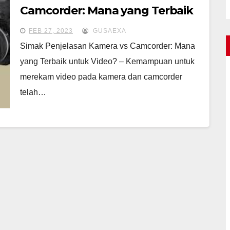
Camcorder: Mana yang Terbaik
untuk Video?
FEB 27, 2023
GUSAEXA
Simak Penjelasan Kamera vs Camcorder: Mana
yang Terbaik untuk Video? – Kemampuan untuk
merekam video pada kamera dan camcorder
telah…